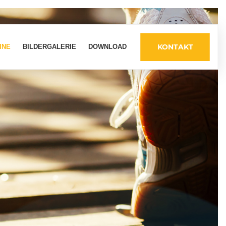
KONTAKT
INE
BILDERGALERIE
DOWNLOAD
Kinderturnen
Geräteturnen ab 6 Jahren
Gymnastik Frauen