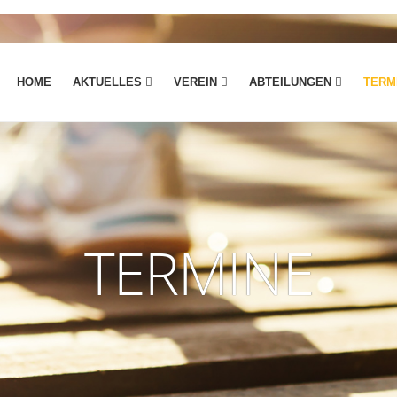
HOME
AKTUELLES
VEREIN
ABTEILUNGEN
TERM
Vorstand
Tischtennis
Satzung
Leichtathletik
Chronik
Turnen
Hallenvermietung
TERMINE